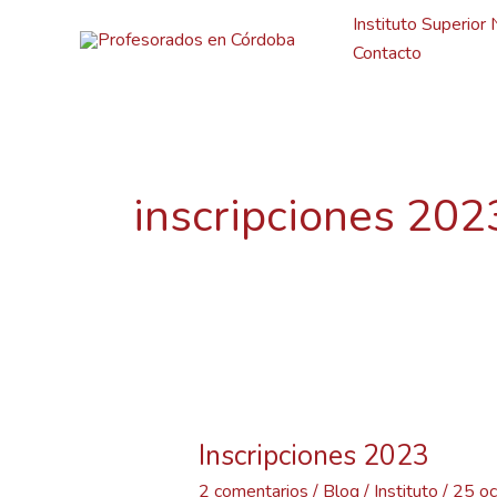
Ir
Instituto Superior 
al
Contacto
contenido
inscripciones 202
Inscripciones
2023
Inscripciones 2023
2 comentarios
/
Blog
/
Instituto
/
25 oc