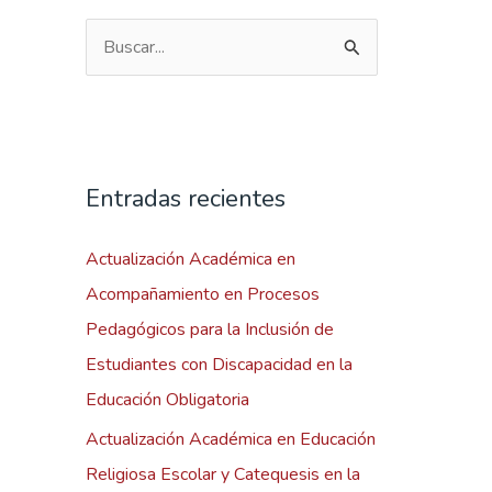
B
u
s
c
a
Entradas recientes
r
Actualización Académica en
p
Acompañamiento en Procesos
o
Pedagógicos para la Inclusión de
r
Estudiantes con Discapacidad en la
:
Educación Obligatoria
Actualización Académica en Educación
Religiosa Escolar y Catequesis en la