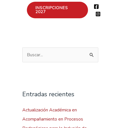
INSCRIPCIONES
2027
B
u
s
c
a
Entradas recientes
r
Actualización Académica en
p
Acompañamiento en Procesos
o