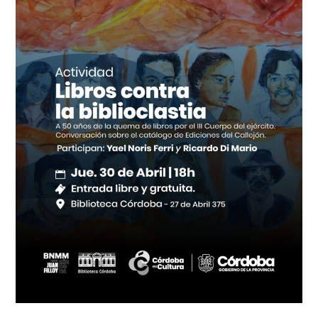
la
quema
de
libros
en
Córdoba