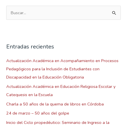
B
u
s
c
Entradas recientes
a
r
Actualización Académica en Acompañamiento en Procesos
p
Pedagógicos para la Inclusión de Estudiantes con
o
Discapacidad en la Educación Obligatoria
r
Actualización Académica en Educación Religiosa Escolar y
:
Catequesis en la Escuela
Charla a 50 años de la quema de libros en Córdoba
24 de marzo – 50 años del golpe
Inicio del Ciclo propedéutico: Seminario de Ingreso a la