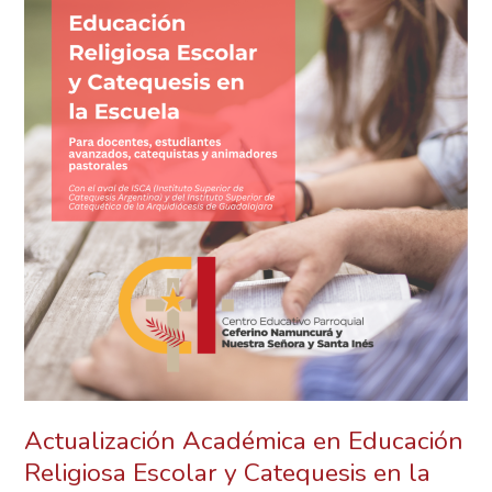
y
Catequesis
en
la
Escuela
Actualización Académica en Educación
Religiosa Escolar y Catequesis en la