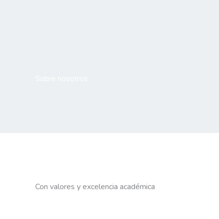
Ir
Instituto Superior N
al
contenido
Sobre nosotros
Con valores y excelencia académica