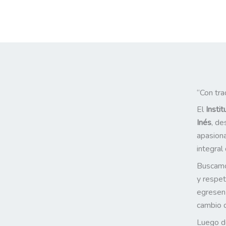
“Con tra
El
Insti
Inés
, d
apasiona
integral
Buscamo
y respet
egresen
cambio q
Luego de