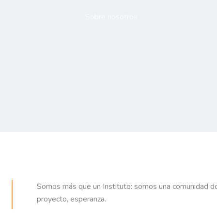
tra. Sra. y Santa Inés
Sobre nosotros
Profesorados
Somos más que un Instituto: somos una comunidad doc
proyecto, esperanza.