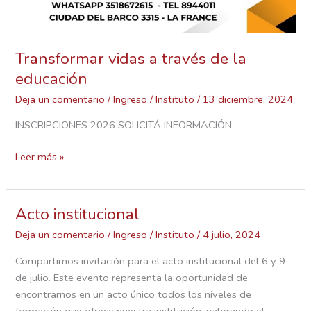
Transformar vidas a través de la
educación
Deja un comentario
/
Ingreso
/
Instituto
/
13 diciembre, 2024
INSCRIPCIONES 2026 SOLICITÁ INFORMACIÓN
Leer más »
Acto institucional
Acto
institucional
Deja un comentario
/
Ingreso
/
Instituto
/
4 julio, 2024
Compartimos invitación para el acto institucional del 6 y 9
de julio. Este evento representa la oportunidad de
encontrarnos en un acto único todos los niveles de
formación que ofrece nuestra institución, valorando el