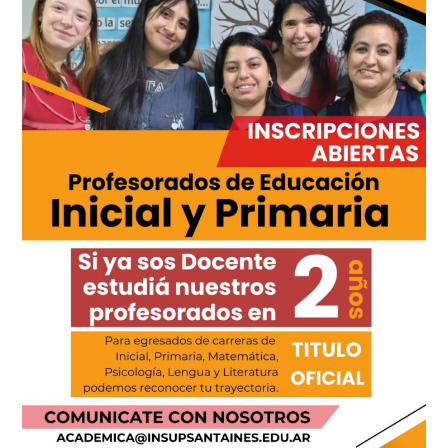
través
de
la
educación