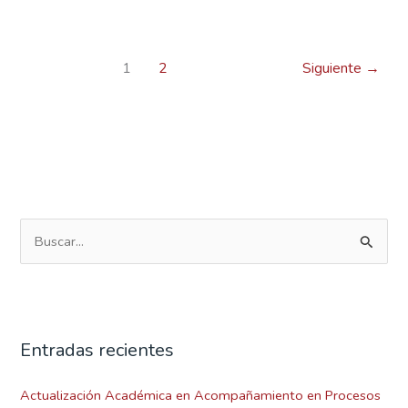
1
2
Siguiente
→
B
u
s
c
Entradas recientes
a
r
Actualización Académica en Acompañamiento en Procesos
p