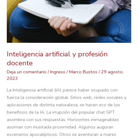
Inteligencia artificial y profesión
docente
Deja un comentario
/
Ingreso
/
Marco Bustos
/
29 agosto,
2023
La Inteligencia artificial (IA) parece haber ocupado con
fuerza la consideración global. Sitios web, redes sociales y
aplicaciones de distinta naturaleza, se hacen eco de los
beneficios de la IA. La irrupción del popular chat GPT
asombra con sus respuestas. Horizontes inimaginables
asoman con inusitada proximidad. Algunos auguran
escenarios apocalípticos. Otros se aventuran a mares