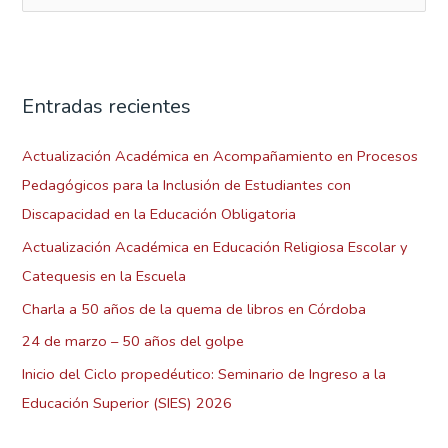
u
s
c
Entradas recientes
a
r
Actualización Académica en Acompañamiento en Procesos
p
Pedagógicos para la Inclusión de Estudiantes con
o
Discapacidad en la Educación Obligatoria
r
Actualización Académica en Educación Religiosa Escolar y
:
Catequesis en la Escuela
Charla a 50 años de la quema de libros en Córdoba
24 de marzo – 50 años del golpe
Inicio del Ciclo propedéutico: Seminario de Ingreso a la
Educación Superior (SIES) 2026