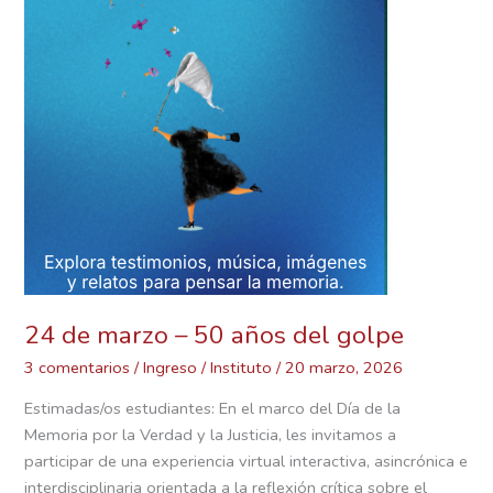
50
años
del
golpe
24 de marzo – 50 años del golpe
3 comentarios
/
Ingreso
/
Instituto
/
20 marzo, 2026
Estimadas/os estudiantes: En el marco del Día de la
Memoria por la Verdad y la Justicia, les invitamos a
participar de una experiencia virtual interactiva, asincrónica e
interdisciplinaria orientada a la reflexión crítica sobre el