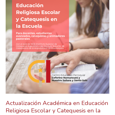
y
Catequesis
en
la
Escuela
Actualización Académica en Educación
Religiosa Escolar y Catequesis en la