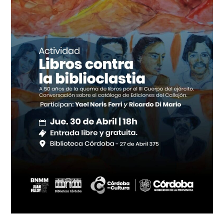
la
quema
de
libros
en
Córdoba