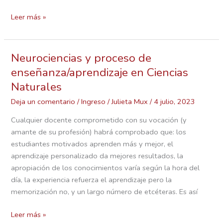
Leer más »
Neurociencias y proceso de
Neurociencias
y
enseñanza/aprendizaje en Ciencias
proceso
Naturales
de
Deja un comentario
/
Ingreso
/
Julieta Mux
/
4 julio, 2023
enseñanza/aprendizaje
en
Cualquier docente comprometido con su vocación (y
Ciencias
amante de su profesión) habrá comprobado que: los
Naturales
estudiantes motivados aprenden más y mejor, el
aprendizaje personalizado da mejores resultados, la
apropiación de los conocimientos varía según la hora del
día, la experiencia refuerza el aprendizaje pero la
memorización no, y un largo número de etcéteras. Es así
Leer más »