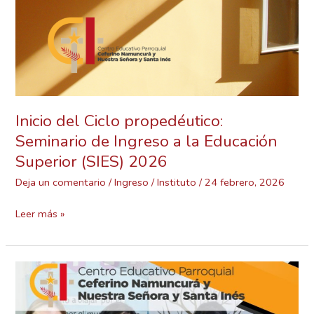
(SIES)
2026
Inicio del Ciclo propedéutico:
Seminario de Ingreso a la Educación
Superior (SIES) 2026
Deja un comentario
/
Ingreso
/
Instituto
/
24 febrero, 2026
Leer más »
Transformar
vidas
a