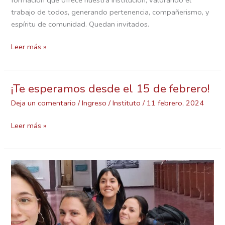
trabajo de todos, generando pertenencia, compañerismo, y
espíritu de comunidad. Quedan invitados.
Leer más »
¡Te esperamos desde el 15 de febrero!
¡Te
esperamos
Deja un comentario
/
Ingreso
/
Instituto
/
11 febrero, 2024
desde
el
Leer más »
15
de
febrero!
Inscripciones
2024