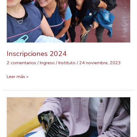
Inscripciones 2024
2 comentarios
/
Ingreso
/
Instituto
/
24 noviembre, 2023
Leer más »
Inteligencia
artificial
y
profesión
docente