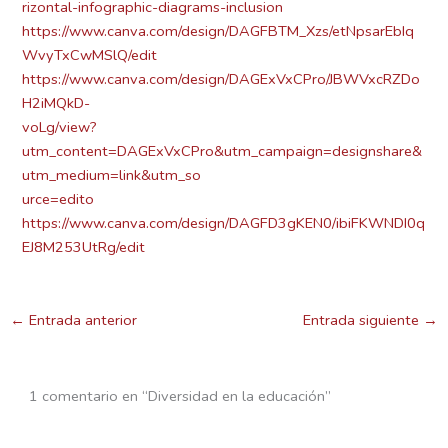
rizontal-infographic-diagrams-inclusion
https://www.canva.com/design/DAGFBTM_Xzs/etNpsarEbIq
WvyTxCwMSlQ/edit
https://www.canva.com/design/DAGExVxCPro/JBWVxcRZDo
H2iMQkD-
voLg/view?
utm_content=DAGExVxCPro&utm_campaign=designshare&
utm_medium=link&utm_so
urce=edito
https://www.canva.com/design/DAGFD3gKEN0/ibiFKWNDI0q
EJ8M253UtRg/edit
←
Entrada anterior
Entrada siguiente
→
1 comentario en “Diversidad en la educación”